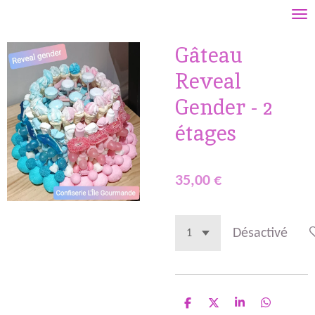
Passer
au
Gâteau
contenu
principal
Reveal
Gender - 2
étages
35,00 €
Désactivé
P
P
P
P