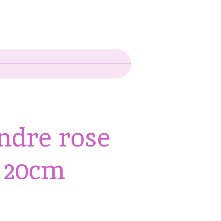
endre rose
c 20cm