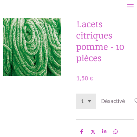
Passer
au
Lacets
contenu
principal
citriques
pomme - 10
pièces
1,50 €
Désactivé
P
P
P
P