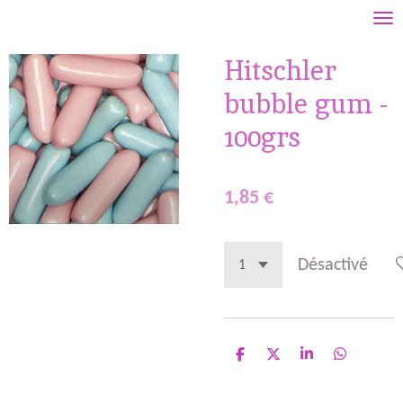
Passer
au
Hitschler
contenu
principal
bubble gum -
100grs
1,85 €
Désactivé
P
P
P
P
a
a
a
a
r
r
r
r