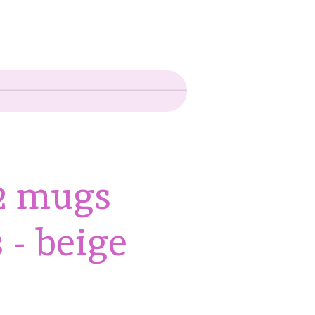
 2 mugs
 - beige