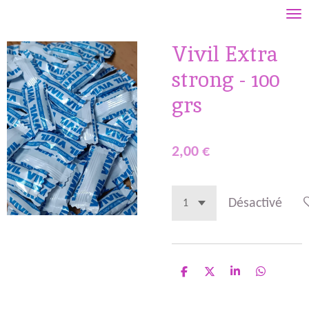
Passer
au
Vivil Extra
contenu
principal
strong - 100
grs
2,00 €
Désactivé
P
P
P
P
a
a
a
a
r
r
r
r