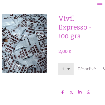
Passer
au
Vivil
contenu
principal
Expresso -
100 grs
2,00 €
Désactivé
P
P
P
P
a
a
a
a
r
r
r
r