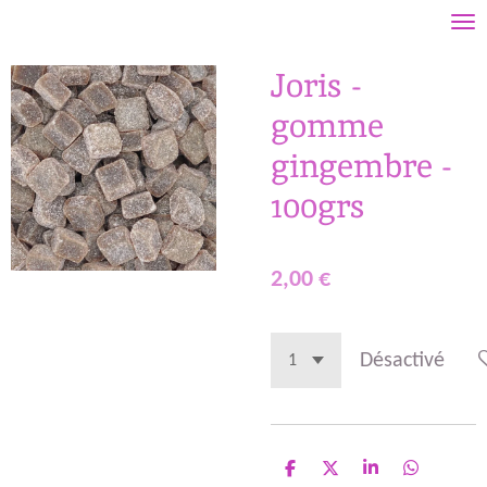
Passer
au
Joris -
contenu
principal
gomme
gingembre -
100grs
2,00 €
Désactivé
P
P
P
P