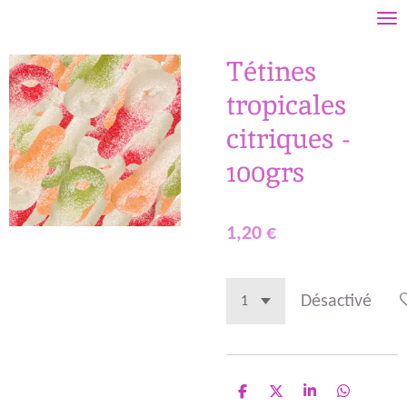
Passer
au
Tétines
contenu
principal
tropicales
citriques -
100grs
1,20 €
Désactivé
P
P
P
P