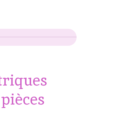
triques
0 pièces