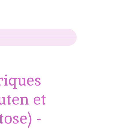
riques
uten et
tose) -