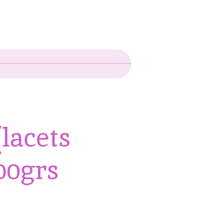
(lacets
100grs