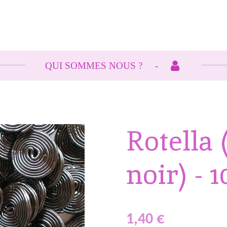
QUI SOMMES NOUS ?
Rotella 
noir) - 
1,40 €