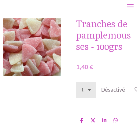
Passer
au
Tranches de
contenu
principal
pamplemous
ses - 100grs
1,40 €
Désactivé
P
P
P
P
a
a
a
a
r
r
r
r