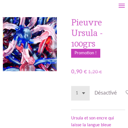
Passer
au
Pieuvre
contenu
principal
Ursula -
100grs
Promotion !
0,90 €
1,20 €
Désactivé
Ursula et son encre qui
laisse la langue bleue