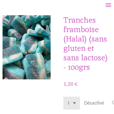
Passer
au
Tranches
contenu
principal
framboise
(Halal) (sans
gluten et
sans lactose)
- 100grs
1,20 €
Désactivé