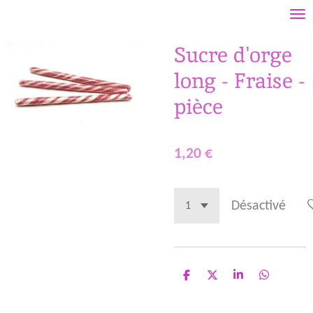
Passer
au
Sucre d'orge
contenu
principal
long - Fraise -
pièce
1,20 €
Désactivé
P
P
P
P
a
a
a
a
r
r
r
r