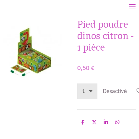
Passer
au
Pied poudre
contenu
principal
dinos citron -
1 pièce
0,50 €
Désactivé
P
P
P
P
a
a
a
a
r
r
r
r